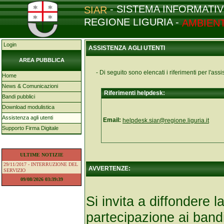
- SISTEMA INFORMATI
SIAR
REGIONE LIGURIA -
AMBIENT
Login
ASSISTENZA AGLI UTENTI
AREA PUBBLICA
- Di seguito sono elencati i riferimenti per l'assi
Home
News & Comunicazioni
Riferimenti helpdesk:
Bandi pubblici
Download modulistica
Assistenza agli utenti
Email:
helpdesk.siar@regione.liguria.it
Supporto Firma Digitale
ULTIME NOTIZIE
29/11/2017 - INTERRUZIONE DEL
AVVERTENZE:
SERVIZIO
09/08/2026 03:39:39
Si invita a diffondere 
partecipazione ai ban